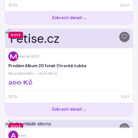
ČR
30.07.
Zobrazit detail →
NOVÉ
M
Master1955
Prodám Album 20 fotek Otrocká čubka
Bez poštovného — okamžité st…
200 Kč
ČR
27.07.
Zobrazit detail →
NOVÉ
A
Aran