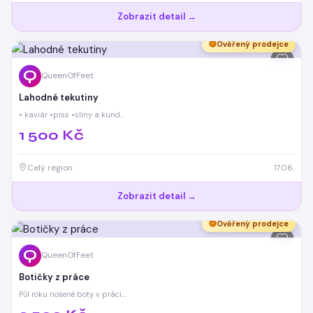
Zobrazit detail →
Ověřený prodejce
Q
QueenOfFeet
Lahodné tekutiny
• kaviár •piss •sliny a kund…
1 500 Kč
Celý region
17.06.
Zobrazit detail →
Ověřený prodejce
Q
QueenOfFeet
Botičky z práce
Půl roku nošené boty v práci…