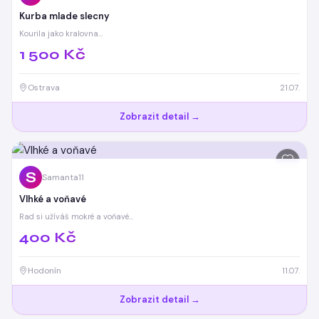
Kurba mlade slecny
Kourila jako kralovna…
1 500 Kč
Ostrava
21.07.
Zobrazit detail →
S
Samanta11
Vlhké a voňavé
Rad si užíváš mokré a voňavé…
400 Kč
Hodonín
11.07.
Zobrazit detail →