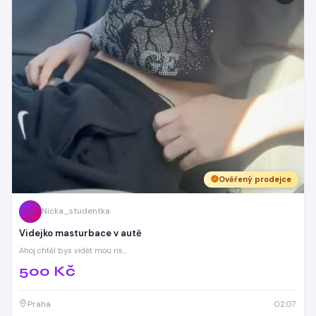
Ověřený prodejce
Nicka_studentka
Videjko masturbace v autě
Ahoj chtěl bys vidět mou ris…
500 Kč
Praha
02.07.