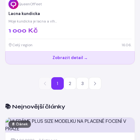
Q
QueenOfFeet
Lacna kundicka
Moje kundicka je lacna a vlh…
1 000 Kč
Celý region
16.06.
Zobrazit detail →
1
2
3
📚 Nejnovější články
📄 Článek