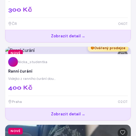
…
300 Kč
ČR
04.07.
Zobrazit detail →
Ověřený prodejce
NOVÉ
Nicka_studentka
Ranní čurání
Videjko z ranního čurání dou…
400 Kč
Praha
02.07.
Zobrazit detail →
NOVÉ