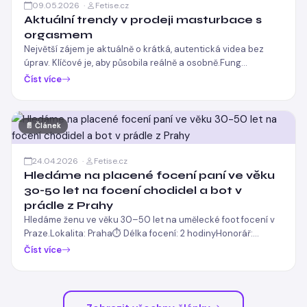
09.05.2026 ·
Fetise.cz
Aktuální trendy v prodeji masturbace s
orgasmem
Největší zájem je aktuálně o krátká, autentická videa bez
úprav. Klíčové je, aby působila reálně a osobně.Fung…
Číst více
📄 Článek
24.04.2026 ·
Fetise.cz
Hledáme na placené focení paní ve věku
30-50 let na focení chodidel a bot v
prádle z Prahy
Hledáme ženu ve věku 30–50 let na umělecké foot focení v
Praze.Lokalita: Praha⏱ Délka focení: 2 hodinyHonorář:…
Číst více