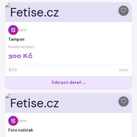
S
Sarin
Tampon
Použity tampon …
300 Kč
ČR
04.07.
Zobrazit detail →
S
Sarin
Foto nožiček