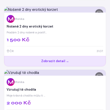
inzeráty
M
Monika
Nošené 2 dny erotický korzet
Prodám 2 dny nošené a postří…
1 500 Kč
ČR
31.07.
Zobrazit detail →
M
Monika
Vzrušují tě chodila
Moje krásná chodila můžu ti …
2 000 Kč