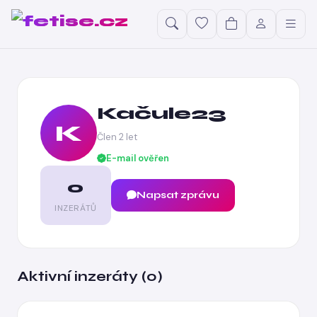
Kačule23
K
Člen 2 let
E-mail ověřen
0
Napsat zprávu
INZERÁTŮ
Aktivní inzeráty (0)