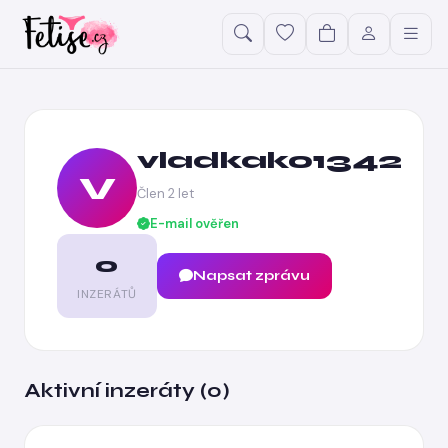
vladkako1342
V
Člen 2 let
E-mail ověřen
0
Napsat zprávu
INZERÁTŮ
Aktivní inzeráty (0)