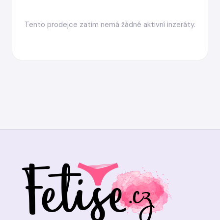
Tento prodejce zatím nemá žádné aktivní inzeráty.