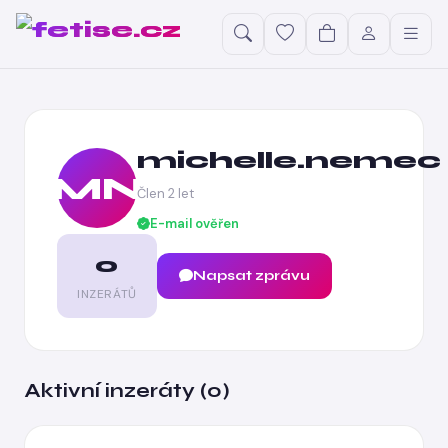
michelle.nemec
MN
Člen 2 let
E-mail ověřen
0
Napsat zprávu
INZERÁTŮ
Aktivní inzeráty (0)