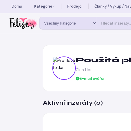
Domů
Kategorie
Prodejci
Články / Výkup / Ná
Použitá p
Člen 1 let
E-mail ověřen
Aktivní inzeráty (0)