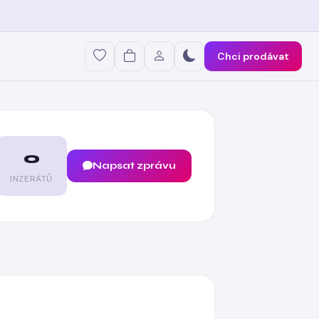
Chci prodávat
0
Napsat zprávu
INZERÁTŮ