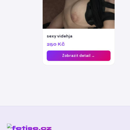
sexy videhja
250 Kč
Zobrazit detail →