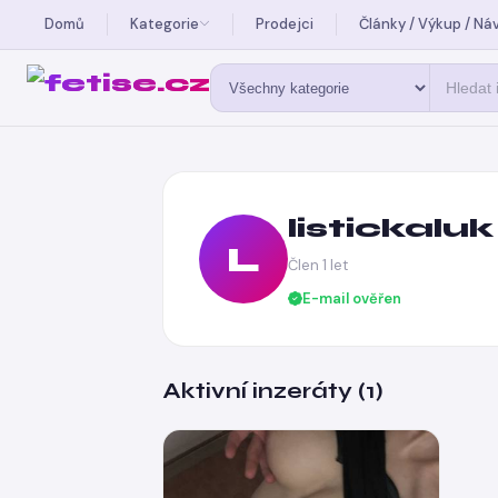
Domů
Kategorie
Prodejci
Články / Výkup / Ná
listickaluk
L
Člen 1 let
E-mail ověřen
Aktivní inzeráty (1)