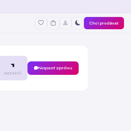
Chci prodávat
1
Napsat zprávu
INZERÁTŮ