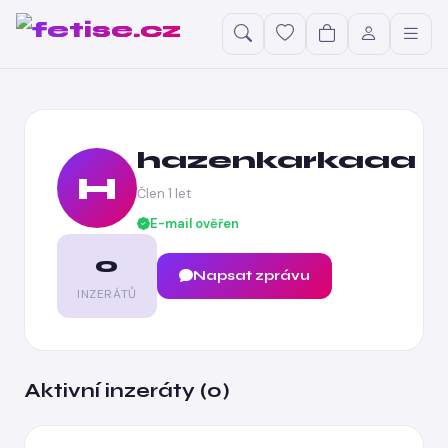
hazenkarkaaa
H
Člen 1 let
E-mail ověřen
0
Napsat zprávu
INZERÁTŮ
Aktivní inzeráty (0)