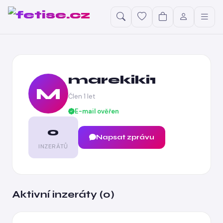
marekiki1
M
Člen 1 let
E-mail ověřen
0
Napsat zprávu
INZERÁTŮ
Aktivní inzeráty (0)