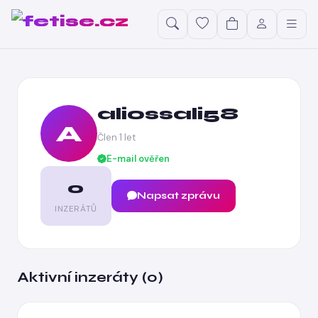
aliossali58
A
Člen 1 let
E-mail ověřen
0
Napsat zprávu
INZERÁTŮ
Aktivní inzeráty (0)