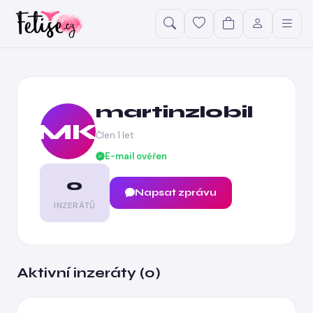
martinzlobil
MK
Člen 1 let
E-mail ověřen
0
Napsat zprávu
INZERÁTŮ
Aktivní inzeráty (0)