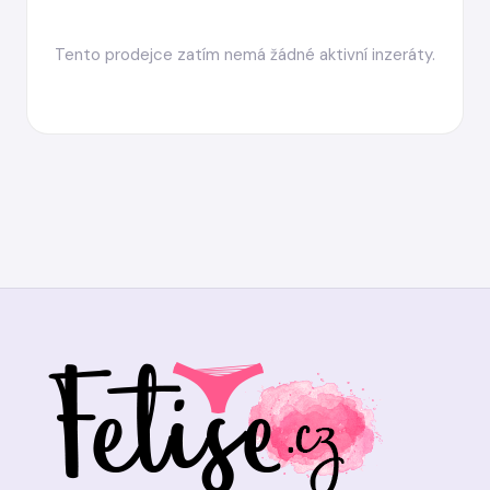
Tento prodejce zatím nemá žádné aktivní inzeráty.