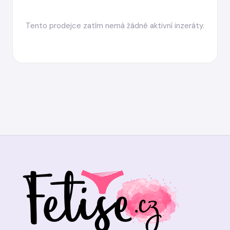
Tento prodejce zatím nemá žádné aktivní inzeráty.