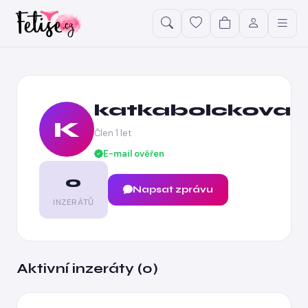
katkabolckova
K
Člen 1 let
E-mail ověřen
0
Napsat zprávu
INZERÁTŮ
Aktivní inzeráty (0)