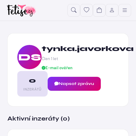
tynka.javorkova
DS
Člen 1 let
E-mail ověřen
0
Napsat zprávu
INZERÁTŮ
Aktivní inzeráty (0)