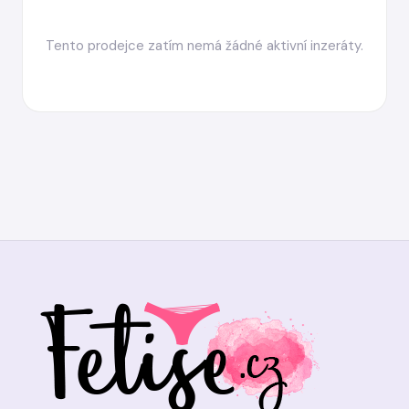
Tento prodejce zatím nemá žádné aktivní inzeráty.