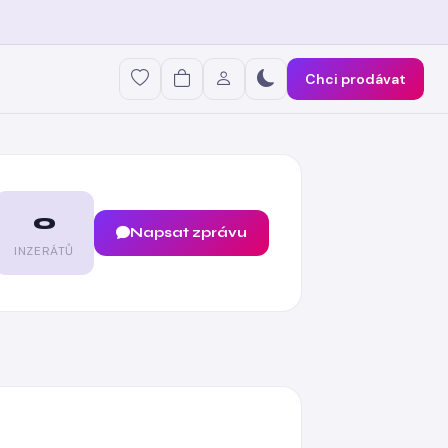
Chci prodávat
0
Napsat zprávu
INZERÁTŮ