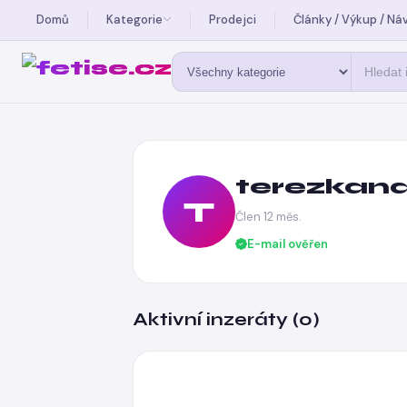
Domů
Kategorie
Prodejci
Články / Výkup / Ná
terezkan
T
Člen 12 měs.
E-mail ověřen
Aktivní inzeráty (0)