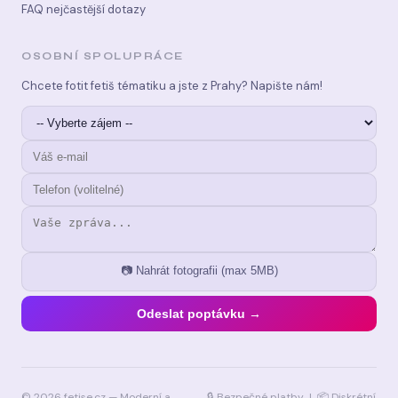
FAQ nejčastější dotazy
OSOBNÍ SPOLUPRÁCE
Chcete fotit fetiš tématiku a jste z Prahy? Napište nám!
📷 Nahrát fotografii (max 5MB)
Odeslat poptávku →
© 2026 fetise.cz — Moderní a
🔒 Bezpečné platby | 📦 Diskrétní