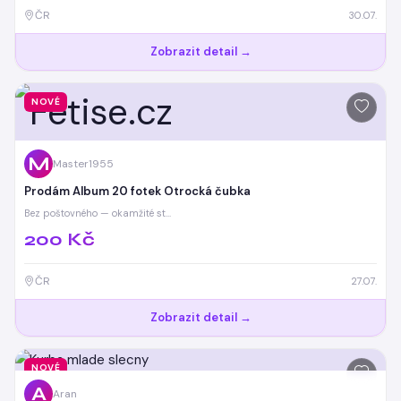
ČR
30.07.
Zobrazit detail →
NOVÉ
M
Master1955
Prodám Album 20 fotek Otrocká čubka
Bez poštovného — okamžité st…
200 Kč
ČR
27.07.
Zobrazit detail →
NOVÉ
A
Aran