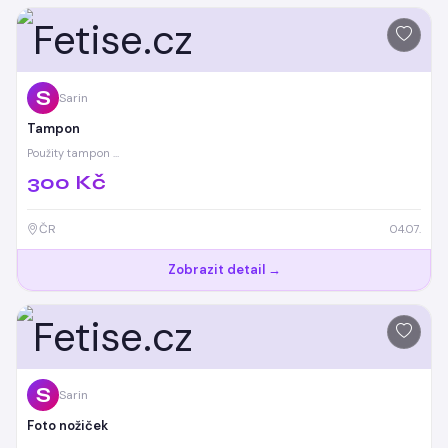
S
Sarin
Tampon
Použity tampon …
300 Kč
ČR
04.07.
Zobrazit detail →
S
Sarin
Foto nožiček