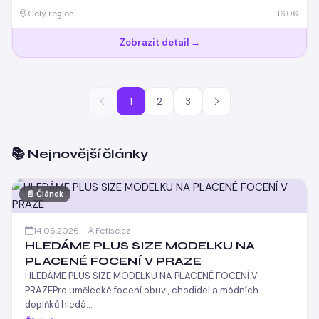
Celý region
16.06.
Zobrazit detail →
1
2
3
📚 Nejnovější články
📄 Článek
14.06.2026 ·
Fetise.cz
HLEDÁME PLUS SIZE MODELKU NA
PLACENÉ FOCENÍ V PRAZE
HLEDÁME PLUS SIZE MODELKU NA PLACENÉ FOCENÍ V
PRAZEPro umělecké focení obuvi, chodidel a módních
doplňků hledá…