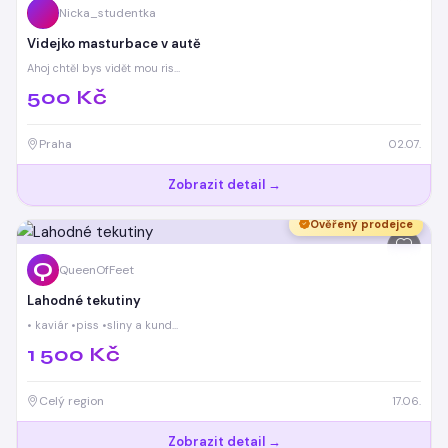
Nicka_studentka
Videjko masturbace v autě
Ahoj chtěl bys vidět mou ris…
500 Kč
Praha
02.07.
Zobrazit detail →
Ověřený prodejce
Q
QueenOfFeet
Lahodné tekutiny
• kaviár •piss •sliny a kund…
1 500 Kč
Celý region
17.06.
Zobrazit detail →