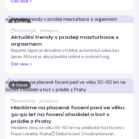
Číst více
📄 Článek
09.05.2026 ·
Fetise.cz
Aktuální trendy v prodeji masturbace s
orgasmem
Největší zájem je aktuálně o krátká, autentická videa bez
úprav. Klíčové je, aby působila reálně a osobně.Fung…
Číst více
📄 Článek
24.04.2026 ·
Fetise.cz
Hledáme na placené focení paní ve věku
30-50 let na focení chodidel a bot v
prádle z Prahy
Hledáme ženu ve věku 30–50 let na umělecké foot focení v
Praze.Lokalita: Praha⏱ Délka focení: 2 hodinyHonorář:…