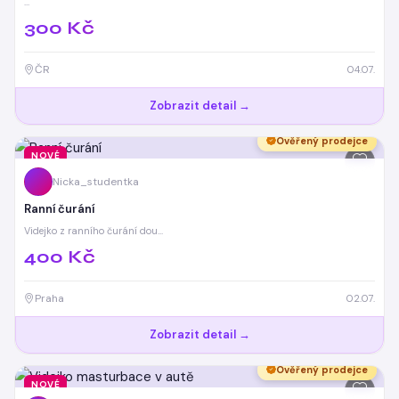
…
300 Kč
ČR
04.07.
Zobrazit detail →
Ověřený prodejce
NOVÉ
Nicka_studentka
Ranní čurání
Videjko z ranního čurání dou…
400 Kč
Praha
02.07.
Zobrazit detail →
Ověřený prodejce
NOVÉ