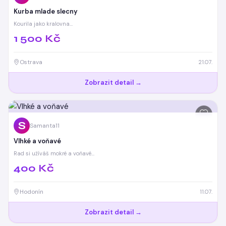
Kurba mlade slecny
Kourila jako kralovna…
1 500 Kč
Ostrava
21.07.
Zobrazit detail →
S
Samanta11
Vlhké a voňavé
Rad si užíváš mokré a voňavé…
400 Kč
Hodonín
11.07.
Zobrazit detail →