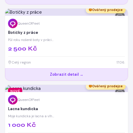
Ověřený prodejce
Q
QueenOfFeet
Botičky z práce
Půl roku nošené boty v práci…
2 500 Kč
Celý region
17.06.
Zobrazit detail →
Ověřený prodejce
NOVÉ
Q
QueenOfFeet
Lacna kundicka
Moje kundicka je lacna a vlh…
1 000 Kč